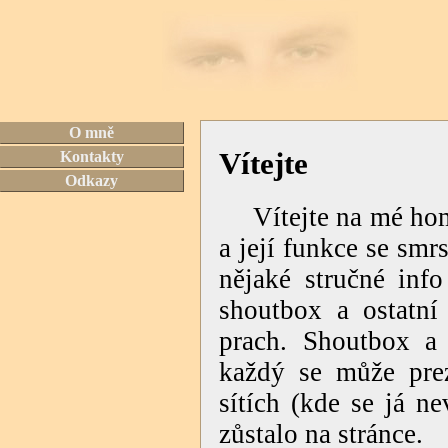
chytrex.cz
O mně
Vítejte
Kontakty
Odkazy
Vítejte na mé ho
a její funkce se sm
nějaké stručné inf
shoutbox a ostatní 
prach. Shoutbox a 
každý se může pre
sítích (kde se já n
zůstalo na stránce.